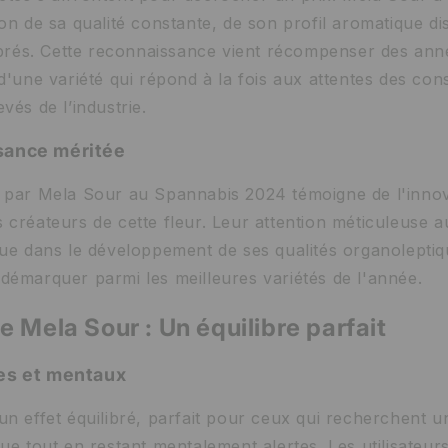
on de sa qualité constante, de son profil aromatique dist
librés. Cette reconnaissance vient récompenser des anné
 d'une variété qui répond à la fois aux attentes des c
vés de l’industrie.
sance méritée
 par Mela Sour au Spannabis 2024 témoigne de l'innov
créateurs de cette fleur. Leur attention méticuleuse au
que dans le développement de ses qualités organoleptiq
démarquer parmi les meilleures variétés de l'année.
e Mela Sour : Un équilibre parfait
es et mentaux
n effet équilibré, parfait pour ceux qui recherchent u
ue tout en restant mentalement alertes. Les utilisateu