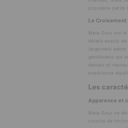
populaire parmi 
Le Croisement 
Mela Sour est le
détails exacts de
largement admis q
généticiens qui 
denses et résineu
expérience équili
Les caracté
Apparence et c
Mela Sour se dis
couche de trichom