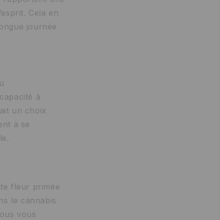
’esprit. Cela en
 longue journée
ou
capacité à
fait un choix
ent à se
le.
te fleur primée
ns le cannabis
 nous vous