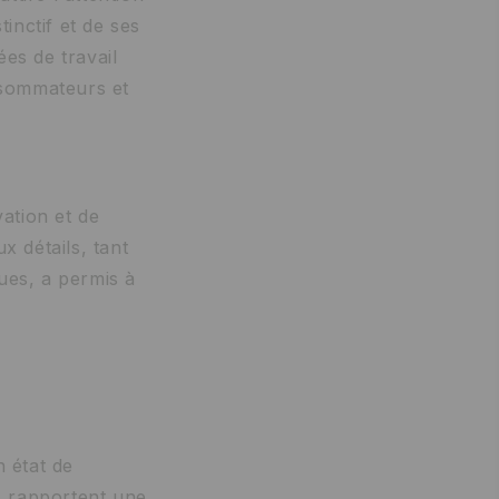
inctif et de ses
es de travail
onsommateurs et
ation et de
x détails, tant
ues, a permis à
n état de
rs rapportent une