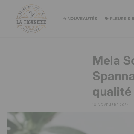
et
passer
au
contenu
⭐ NOUVEAUTÉS
🍁 FLEURS & 
Mela So
Spanna
qualité
18 NOVEMBRE 2024