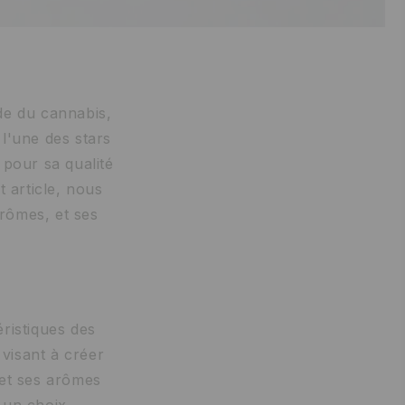
de du cannabis,
 l'une des stars
 pour sa qualité
 article, nous
arômes, et ses
ristiques des
 visant à créer
e et ses arômes
t un choix