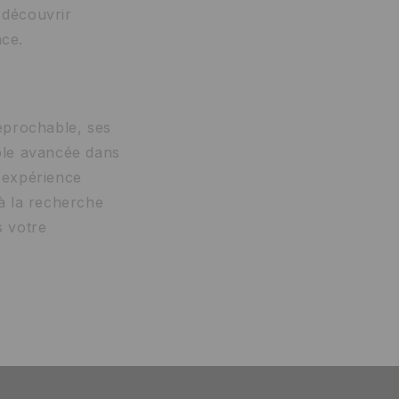
e
découvrir
nce.
éprochable, ses
able avancée dans
e expérience
à la recherche
s votre