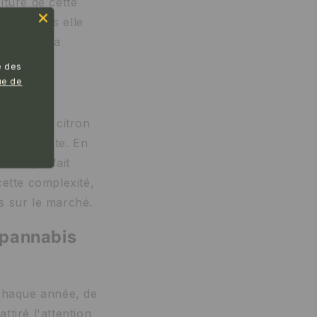
lture de cette
lexe, mais elle
 de bien la
e des
ue de
nantes de citron
 énergisante. En
libre parfait
cette complexité,
és sur le marché.
Spannabis
 chaque année, de
tiré l'attention