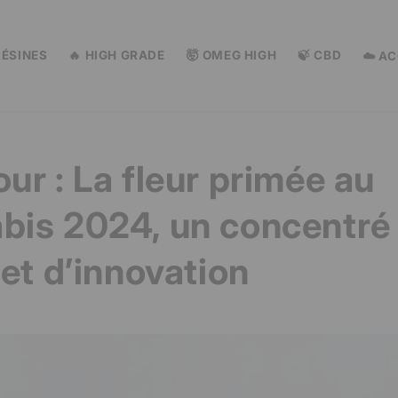
RÉSINES
🔥 HIGH GRADE
🤯 OMEG HIGH
🍃 CBD
☁️ A
ur : La fleur primée au
bis 2024, un concentré
 et d’innovation