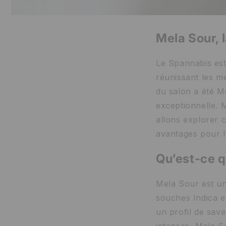
Mela Sour, 
Le Spannabis est
réunissant les me
du salon a été M
exceptionnelle. M
allons explorer c
avantages pour 
Qu’est-ce q
Mela Sour est un
souches Indica et
un profil de save
intenses, Mela So