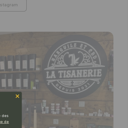
nstagram
e des
ue de