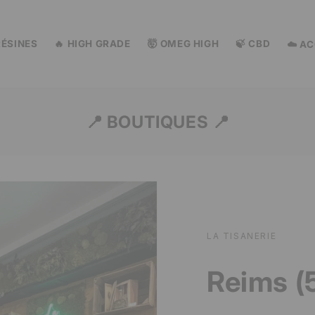
RÉSINES
🔥 HIGH GRADE
🤯 OMEG HIGH
🍃 CBD
☁️ A
📍 BOUTIQUES 📍
LA TISANERIE
Reims (