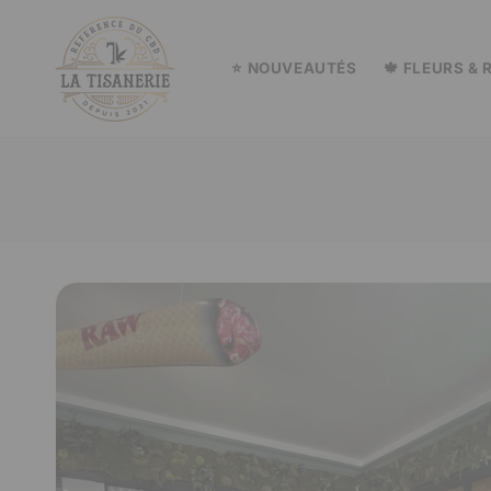
et
passer
au
contenu
⭐ NOUVEAUTÉS
🍁 FLEURS & 