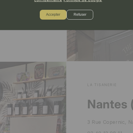
– 21h
Accepter
Refuser
LA TISANERIE
Nantes 
3 Rue Copernic, N