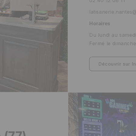
02 40 12 08 11
latisanerie.nantes
Horaires
Du lundi au samed
Fermé le dimanch
Découvrir sur I
 (77)