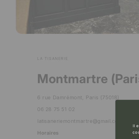
LA TISANERIE
Montmartre (Pari
6 rue Damrémont, Paris (75018)
06 28 75 51 02
latisaneriemontmartre@gmail.com
Il 
Horaires
coo