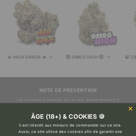
🔥 HIGH GRADE 🔥
🤯 OMEG HIGH 🤯
🍃 C
NOTE DE PRÉVENTION
Les produits proposés sur le site latisaneriecbd.fr
sont destinés à un usage adulte responsable. Leur
consommation peut altérer la vigilance et la capacité
ÂGE (18+) & COOKIES 🍪
à conduire. Il est recommandé de ne pas conduire
Il est interdit aux mineurs de commander sur ce site.
après avoir consommé du CBD ou du THC.
Aussi, ce site utilise des cookies afin de garantir une