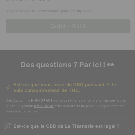
Nos fleurs de CBD sont vendues pour être infusées.
Épuisé – 11,90€
Des questions ? Par ici ! 👀
Est-ce que vous avez du CBD puissant ? Je
suis consommateur de THC.
Oui. La gamme
HIGH GRADE
est assez intense et dure environ une heure.
Sinon, la gamme
OMEG HIGH
offre des effets un peu plus légers pendant
deux à trois heures.
Est-ce que le CBD de La Tisanerie est légal ?