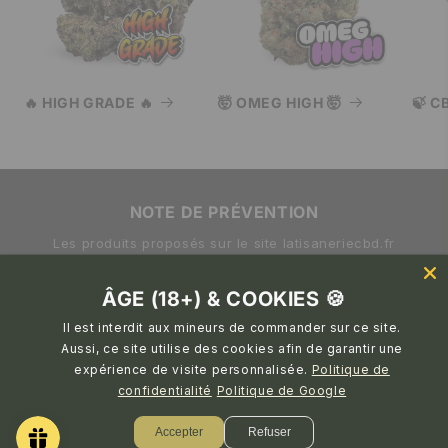
🔥 HIGH GRADE 🔥
🤯 OMEG HIGH 🤯
🍃 C
NOTE DE PRÉVENTION
Les produits proposés sur le site latisaneriecbd.fr
sont destinés à un usage adulte responsable. Leur
consommation peut altérer la vigilance et la capacité
ÂGE (18+) & COOKIES 🍪
à conduire. Il est recommandé de ne pas conduire
Il est interdit aux mineurs de commander sur ce site.
après avoir consommé du CBD ou du THC.
Aussi, ce site utilise des cookies afin de garantir une
expérience de visite personnalisée.
Politique de
confidentialité
Politique de Google
© 2026,
La Tisanerie
Politique de confidentialité
Accepter
Refuser
Conditions générales de vente
Mentions légales