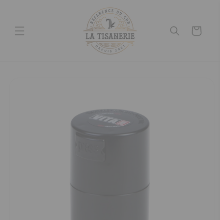
et
passer
au
contenu
Panier
Passer aux
informations
produits