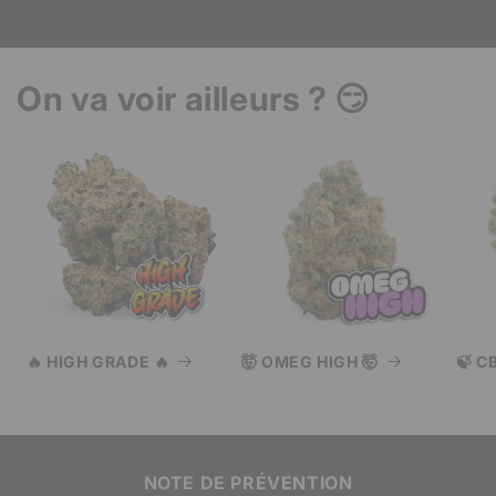
On va voir ailleurs ? 😏
🔥 HIGH GRADE 🔥
🤯 OMEG HIGH 🤯
🍃 C
NOTE DE PRÉVENTION