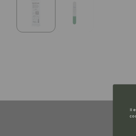
Il 
coo
D