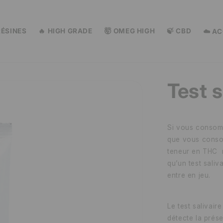
RÉSINES
🔥 HIGH GRADE
🤯 OMEG HIGH
🍃 CBD
☁️ A
Test s
Si vous consom
que vous consom
teneur en THC 
qu’un test saliv
entre en jeu.
Le test salivair
détecte la prés