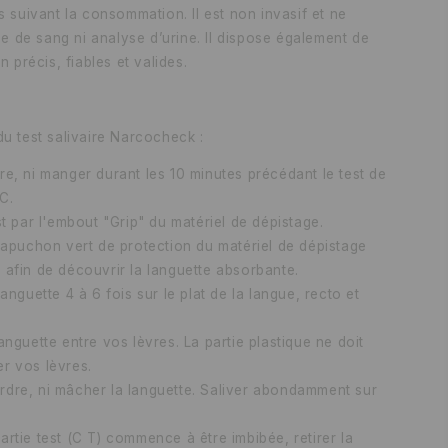
 suivant la consommation. Il est non invasif et ne
se de sang ni analyse d’urine. Il dispose également de
n précis, fiables et valides.
u test salivaire Narcocheck :
re, ni manger durant les 10 minutes précédant le test de
C.
st par l'embout "Grip" du matériel de dépistage.
 capuchon vert de protection du matériel de dépistage
 afin de découvrir la languette absorbante.
languette 4 à 6 fois sur le plat de la langue, recto et
anguette entre vos lèvres. La partie plastique ne doit
r vos lèvres.
dre, ni mâcher la languette. Saliver abondamment sur
artie test (C T) commence à être imbibée, retirer la