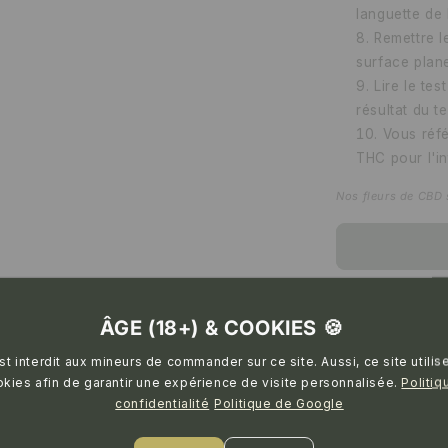
languette de
Remettre l
surface plan
Lire le tes
résultat du t
Vous réfé
THC pour l'in
Nos fleurs de CBD 
ÂGE (18+) & COOKIES 🍪
est interdit aux mineurs de commander sur ce site. Aussi, ce site utilis
kies afin de garantir une expérience de visite personnalisée.
Politiq
es questions ? Par ici ! 
confidentialité
Politique de Google