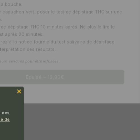
 la bouche.
e capuchon vert, poser le test de dépistage THC sur une
e.
t de dépistage THC 10 minutes après. Ne plus le lire le
est après 20 minutes.
rez à la notice fournie du test salivaire de dépistage
terprétation des résultats.
sont vendues pour être infusées.
Épuisé – 13,90€
e des
ue de
👀