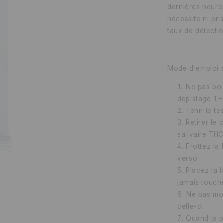
dernières heures
nécessite ni pri
taux de détectio
Mode d'emploi d
Ne pas boi
dépistage TH
Tenir le te
Retirer le
salivaire THC
Frottez la 
verso.
Placez la l
jamais touche
Ne pas mor
celle-ci.
Quand la p